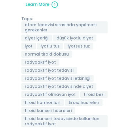
Learn More
Tags:
atom tedavisi sırasında yapılması
gerekenler
diyet içeriği
düşük iyotlu diyet
i̇yot
iyotlu tuz
iyotsuz tuz
normal tiroid dokusu
radyoaktif iyot
radyoaktif i̇yot tedavisi
radyoaktif iyot tedavisi etkinliği
radyoaktif iyot tedavisinde diyet
radyoaktif olmayan iyot
tiroid bezi
tiroid hormonları
tiroid hücreleri
tiroid kanseri hücreleri
tiroid kanseri tedavisinde kullanılan
radyoaktif iyot