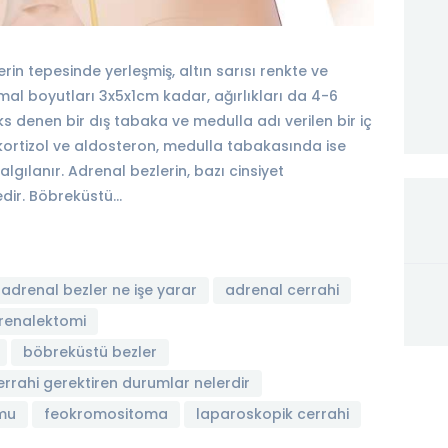
in tepesinde yerleşmiş, altın sarısı renkte ve
mal boyutları 3x5x1cm kadar, ağırlıkları da 4-6
s denen bir dış tabaka ve medulla adı verilen bir iç
kortizol ve aldosteron, medulla tabakasında ise
lgılanır. Adrenal bezlerin, bazı cinsiyet
edir. Böbreküstü…
adrenal bezler ne işe yarar
adrenal cerrahi
renalektomi
böbreküstü bezler
errahi gerektiren durumlar nelerdir
mu
feokromositoma
laparoskopik cerrahi