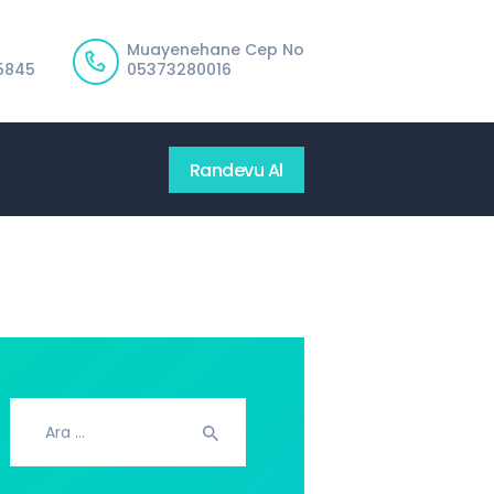
Muayenehane Cep No
5845
05373280016
Randevu Al
Arama: