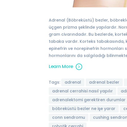
Adrenal (Böbreküstü) bezler, böbrekler
üçgen prizma şeklinde yapılardır. Nor
gram civarındadır. Bu bezlerde, kortek
tabaka vardır. Korteks tabakasında, 
epinefrin ve norepinefrin hormonları sa
hormonlarını da salgıladığı bilinmekt
Learn More
Tags:
adrenal
adrenal bezler
adrenal cerrahisi nasıl yapılır
ad
adrenalektomi gerektiren durumlar
böbreküstü bezler ne işe yarar
c
conn sendromu
cushing sendro
robotik cerrahi