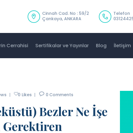
SERTIFIKALAR VE
Cinnah Cad. No : 59/2
Telefon
YAYINLAR
Prof. Dr. Ferit Taneri
Çankaya, ANKARA
0312442
Resmi Web Sitesidir
BLOG
İLETIŞIM
in Cerrahisi
Sertifikalar ve Yayınlar
Blog
İletişim
ews
0
Likes
0
Comments
küstü) Bezler Ne İşe
 Gerektiren