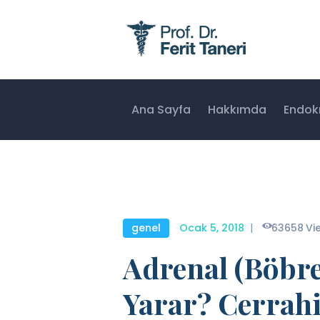
Ana Sayfa
Hakkımda
Endokr
genel
Ocak 5, 2018
63658
Vi
Adrenal (Böbre
Yarar? Cerrahi